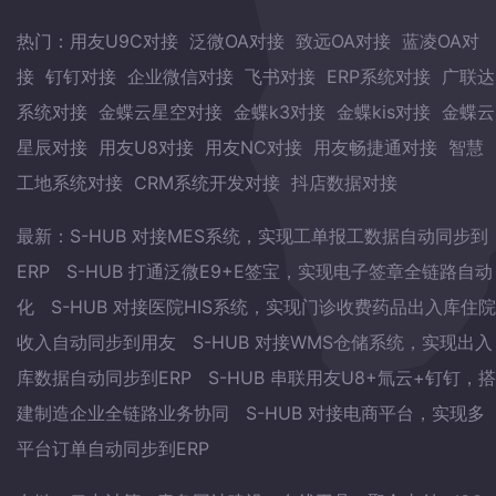
热门：
用友U9C对接
泛微OA对接
致远OA对接
蓝凌OA对
接
钉钉对接
企业微信对接
飞书对接
ERP系统对接
广联达
系统对接
金蝶云星空对接
金蝶k3对接
金蝶kis对接
金蝶云
星辰对接
用友U8对接
用友NC对接
用友畅捷通对接
智慧
工地系统对接
CRM系统开发对接
抖店数据对接
最新：
S-HUB 对接MES系统，实现工单报工数据自动同步到
ERP
S-HUB 打通泛微E9+E签宝，实现电子签章全链路自动
化
S-HUB 对接医院HIS系统，实现门诊收费药品出入库住院
收入自动同步到用友
S-HUB 对接WMS仓储系统，实现出入
库数据自动同步到ERP
S-HUB 串联用友U8+氚云+钉钉，搭
建制造企业全链路业务协同
S-HUB 对接电商平台，实现多
平台订单自动同步到ERP