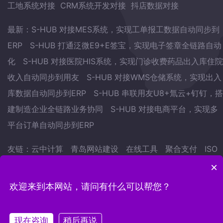
工地系统对接
CRM系统开发对接
抖店数据对接
最新：
S-HUB 对接MES系统，实现工单报工数据自动同步到
ERP
S-HUB 打通泛微E9+E签宝，实现电子签章全链路自动
化
S-HUB 对接医院HIS系统，实现门诊收费药品出入库住院
收入自动同步到用友
S-HUB 对接WMS仓储系统，实现出入
库数据自动同步到ERP
S-HUB 串联用友U8+氚云+钉钉，搭
建制造企业全链路业务协同
S-HUB 对接电商平台，实现多
平台订单自动同步到ERP
友链：
云中计算
青岛网站建设
在线工具
聚合支付
ISO
认证
武林网
会议预约系统
自学英语的方法
地表水监测
×
站
欢迎来到本网站，请问有什么可以帮您？
Copyright © 2022.青岛云中计算网络科技有限公司 版权
现在咨询
所有
稍后再说
鲁ICP备15007441号-12