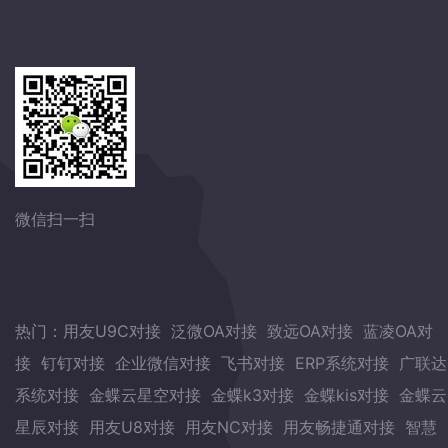
微信扫一扫
热门：
用友U9C对接
泛微OA对接
致远OA对接
蓝凌OA对
接
钉钉对接
企业微信对接
飞书对接
ERP系统对接
广联达
系统对接
金蝶云星空对接
金蝶k3对接
金蝶kis对接
金蝶云
星辰对接
用友U8对接
用友NC对接
用友畅捷通对接
智慧