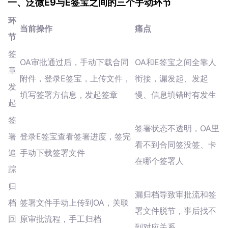
一、泛微E9与E签宝之间的三个手动环节
环
当前操作
痛点
节
签
OA审批通过后，手动下载合同
OA和E签宝之间全靠人
章
附件，登录E签宝，上传文件，
衔接，漏发起、发起
发
填写签署方信息，发起签章
慢、信息填错时有发生
起
签
签署状态不透明，OA里
署
登录E签宝查看签署进度，签完
看不到合同签没签、卡
追
手动下载签署文件
在哪个签署人
踪
归
漏归档导致审批流和签
档
签署文件手动上传到OA，关联
署文件脱节，事后找不
回
原审批流程，手工归档
到对应关系