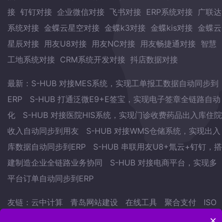
接
钉钉对接
企业微信对接
飞书对接
ERP系统对接
广联达
系统对接
金蝶云星空对接
金蝶k3对接
金蝶kis对接
金蝶云
星辰对接
用友U8对接
用友NC对接
用友畅捷通对接
智慧
工地系统对接
CRM系统开发对接
抖店数据对接
最新：
S-HUB 对接MES系统，实现工单报工数据自动同步到
ERP
S-HUB 打通泛微E9+E签宝，实现电子签章全链路自动
化
S-HUB 对接医院HIS系统，实现门诊收费药品出入库住院
收入自动同步到用友
S-HUB 对接WMS仓储系统，实现出入
库数据自动同步到ERP
S-HUB 串联用友U8+氚云+钉钉，搭
建制造企业全链路业务协同
S-HUB 对接电商平台，实现多
平台订单自动同步到ERP
友链：
云中计算
青岛网站建设
在线工具
聚合支付
ISO
认证
武林网
会议预约系统
自学英语的方法
地表水监测
×