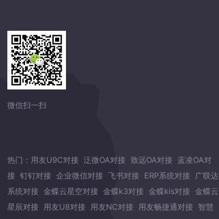
微信扫一扫
热门：
用友U9C对接
泛微OA对接
致远OA对接
蓝凌OA对
接
钉钉对接
企业微信对接
飞书对接
ERP系统对接
广联达
系统对接
金蝶云星空对接
金蝶k3对接
金蝶kis对接
金蝶云
星辰对接
用友U8对接
用友NC对接
用友畅捷通对接
智慧