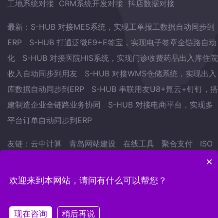
工地系统对接
CRM系统开发对接
抖店数据对接
最新：
S-HUB 对接MES系统，实现工单报工数据自动同步到
ERP
S-HUB 打通泛微E9+E签宝，实现电子签章全链路自动
化
S-HUB 对接医院HIS系统，实现门诊收费药品出入库住院
收入自动同步到用友
S-HUB 对接WMS仓储系统，实现出入
库数据自动同步到ERP
S-HUB 串联用友U8+氚云+钉钉，搭
建制造企业全链路业务协同
S-HUB 对接电商平台，实现多
平台订单自动同步到ERP
友链：
云中计算
青岛网站建设
在线工具
聚合支付
ISO
认证
武林网
会议预约系统
自学英语的方法
地表水监测
×
站
欢迎来到本网站，请问有什么可以帮您？
Copyright © 2022.青岛云中计算网络科技有限公司 版权
现在咨询
稍后再说
所有
鲁ICP备15007441号-12