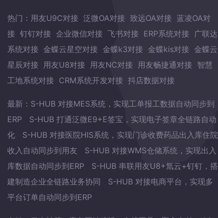
热门：
用友U9C对接
泛微OA对接
致远OA对接
蓝凌OA对
接
钉钉对接
企业微信对接
飞书对接
ERP系统对接
广联达
系统对接
金蝶云星空对接
金蝶k3对接
金蝶kis对接
金蝶云
星辰对接
用友U8对接
用友NC对接
用友畅捷通对接
智慧
工地系统对接
CRM系统开发对接
抖店数据对接
最新：
S-HUB 对接MES系统，实现工单报工数据自动同步到
ERP
S-HUB 打通泛微E9+E签宝，实现电子签章全链路自动
化
S-HUB 对接医院HIS系统，实现门诊收费药品出入库住院
收入自动同步到用友
S-HUB 对接WMS仓储系统，实现出入
库数据自动同步到ERP
S-HUB 串联用友U8+氚云+钉钉，搭
建制造企业全链路业务协同
S-HUB 对接电商平台，实现多
平台订单自动同步到ERP