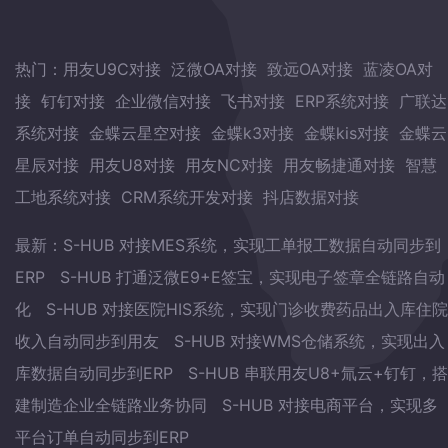
热门：
用友U9C对接
泛微OA对接
致远OA对接
蓝凌OA对
接
钉钉对接
企业微信对接
飞书对接
ERP系统对接
广联达
系统对接
金蝶云星空对接
金蝶k3对接
金蝶kis对接
金蝶云
星辰对接
用友U8对接
用友NC对接
用友畅捷通对接
智慧
工地系统对接
CRM系统开发对接
抖店数据对接
最新：
S-HUB 对接MES系统，实现工单报工数据自动同步到
ERP
S-HUB 打通泛微E9+E签宝，实现电子签章全链路自动
化
S-HUB 对接医院HIS系统，实现门诊收费药品出入库住院
收入自动同步到用友
S-HUB 对接WMS仓储系统，实现出入
库数据自动同步到ERP
S-HUB 串联用友U8+氚云+钉钉，搭
建制造企业全链路业务协同
S-HUB 对接电商平台，实现多
平台订单自动同步到ERP