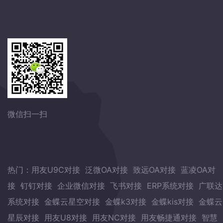
微信扫一扫
热门：
用友U9C对接
泛微OA对接
致远OA对接
蓝凌OA对
接
钉钉对接
企业微信对接
飞书对接
ERP系统对接
广联达
系统对接
金蝶云星空对接
金蝶k3对接
金蝶kis对接
金蝶云
星辰对接
用友U8对接
用友NC对接
用友畅捷通对接
智慧