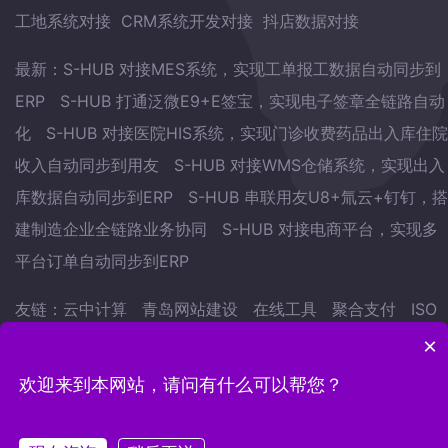
工地系统对接
CRM系统开发对接
抖店数据对接
最新：
S-HUB 对接MES系统，实现工单报工数据自动同步到
ERP
S-HUB 打通泛微E9+E签宝，实现电子签章全链路自动
化
S-HUB 对接医院HIS系统，实现门诊收费药品出入库住院
收入自动同步到用友
S-HUB 对接WMS仓储系统，实现出入
库数据自动同步到ERP
S-HUB 串联用友U8+氚云+钉钉，搭
建制造企业全链路业务协同
S-HUB 对接电商平台，实现多
平台订单自动同步到ERP
友链：
云中计算
青岛网站建设
在线工具
聚合支付
ISO
认证
武林网
会议预约系统
自学英语的方法
地表水监测
×
站
欢迎来到本网站，请问有什么可以帮您？
Copyright © 2022.青岛云中计算网络科技有限公司 版权