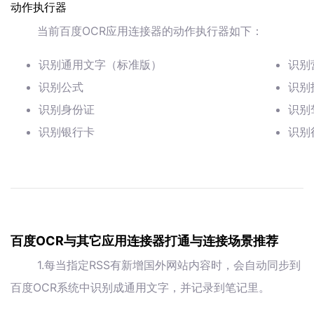
动作执行器
当前百度OCR应用连接器的动作执行器如下：
识别通用文字（标准版）
识别
识别公式
识别
识别身份证
识别
识别银行卡
识别
百度OCR与其它应用连接器打通与连接场景推荐
1.每当指定RSS有新增国外网站内容时，会自动同步到
百度OCR系统中识别成通用文字，并记录到笔记里。