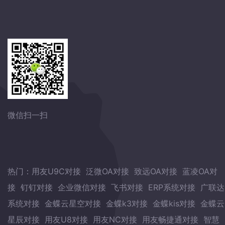
微信扫一扫
热门：
用友U9C对接
泛微OA对接
致远OA对接
蓝凌OA对
接
钉钉对接
企业微信对接
飞书对接
ERP系统对接
广联达
系统对接
金蝶云星空对接
金蝶k3对接
金蝶kis对接
金蝶云
星辰对接
用友U8对接
用友NC对接
用友畅捷通对接
智慧