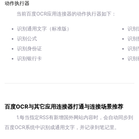
动作执行器
当前百度OCR应用连接器的动作执行器如下：
识别通用文字（标准版）
识别
识别公式
识别
识别身份证
识别
识别银行卡
识别
百度OCR与其它应用连接器打通与连接场景推荐
1.每当指定RSS有新增国外网站内容时，会自动同步到
百度OCR系统中识别成通用文字，并记录到笔记里。