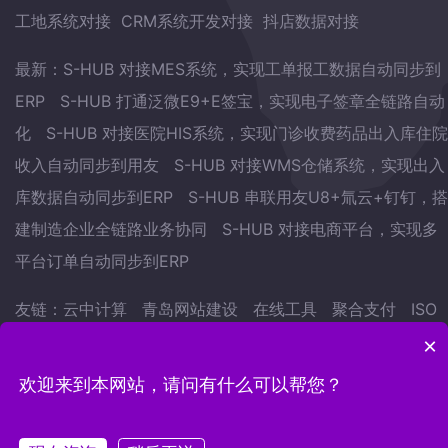
工地系统对接
CRM系统开发对接
抖店数据对接
最新：
S-HUB 对接MES系统，实现工单报工数据自动同步到
ERP
S-HUB 打通泛微E9+E签宝，实现电子签章全链路自动
化
S-HUB 对接医院HIS系统，实现门诊收费药品出入库住院
收入自动同步到用友
S-HUB 对接WMS仓储系统，实现出入
库数据自动同步到ERP
S-HUB 串联用友U8+氚云+钉钉，搭
建制造企业全链路业务协同
S-HUB 对接电商平台，实现多
平台订单自动同步到ERP
友链：
云中计算
青岛网站建设
在线工具
聚合支付
ISO
认证
武林网
会议预约系统
自学英语的方法
地表水监测
×
站
欢迎来到本网站，请问有什么可以帮您？
Copyright © 2022.青岛云中计算网络科技有限公司 版权