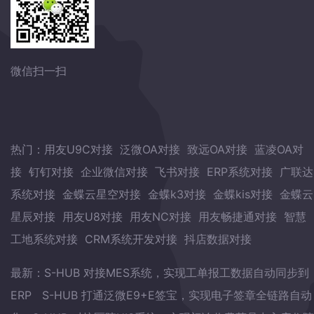
微信扫一扫
热门：
用友U9C对接
泛微OA对接
致远OA对接
蓝凌OA对
接
钉钉对接
企业微信对接
飞书对接
ERP系统对接
广联达
系统对接
金蝶云星空对接
金蝶k3对接
金蝶kis对接
金蝶云
星辰对接
用友U8对接
用友NC对接
用友畅捷通对接
智慧
工地系统对接
CRM系统开发对接
抖店数据对接
最新：
S-HUB 对接MES系统，实现工单报工数据自动同步到
ERP
S-HUB 打通泛微E9+E签宝，实现电子签章全链路自动