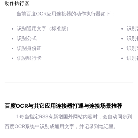
动作执行器
当前百度OCR应用连接器的动作执行器如下：
识别通用文字（标准版）
识别
识别公式
识别
识别身份证
识别
识别银行卡
识别
百度OCR与其它应用连接器打通与连接场景推荐
1.每当指定RSS有新增国外网站内容时，会自动同步到
百度OCR系统中识别成通用文字，并记录到笔记里。