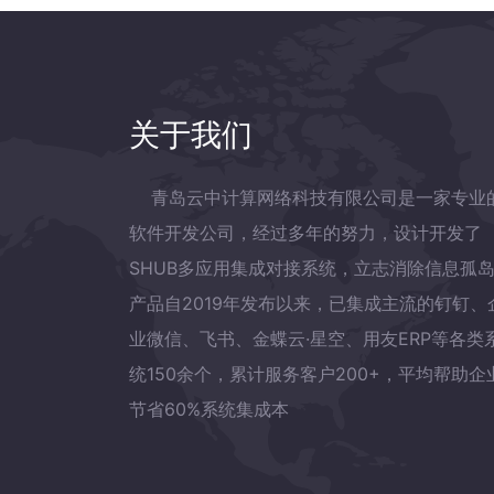
关于我们
青岛云中计算网络科技有限公司是一家专业
软件开发公司，经过多年的努力，设计开发了
SHUB多应用集成对接系统，立志消除信息孤
产品自2019年发布以来，已集成主流的钉钉、
业微信、飞书、金蝶云·星空、用友ERP等各类
统150余个，累计服务客户200+，平均帮助企
节省60%系统集成本