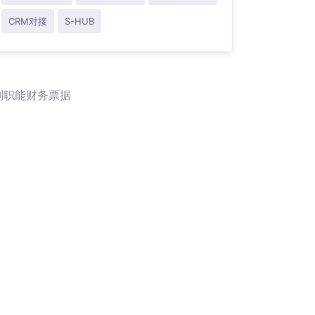
CRM对接
S-HUB
别职能财务票据