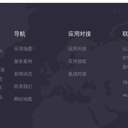
导航
应用对接
应用场景
应用列表
山
的
9
服务案例
应用授权
新
岛该
新闻动态
集成对接
企
18
联系我们
系
wu
业
网站地图