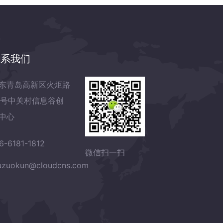
联系我们
东青岛高新区火炬路
7号中关村信息谷创
中心
6-6181-1812
微信扫一扫
zuokun@cloudcns.com