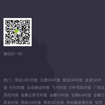
微信扫一扫
热门：
用友U9C对接
泛微OA对接
致远OA对接
蓝凌OA对
接
钉钉对接
企业微信对接
飞书对接
ERP系统对接
广联达
系统对接
金蝶云星空对接
金蝶k3对接
金蝶kis对接
金蝶云
星辰对接
用友U8对接
用友NC对接
用友畅捷通对接
智慧