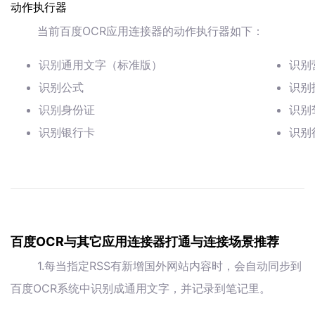
动作执行器
当前百度OCR应用连接器的动作执行器如下：
识别通用文字（标准版）
识别
识别公式
识别
识别身份证
识别
识别银行卡
识别
百度OCR与其它应用连接器打通与连接场景推荐
1.每当指定RSS有新增国外网站内容时，会自动同步到
百度OCR系统中识别成通用文字，并记录到笔记里。