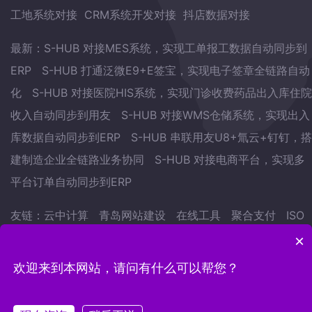
工地系统对接
CRM系统开发对接
抖店数据对接
最新：
S-HUB 对接MES系统，实现工单报工数据自动同步到
ERP
S-HUB 打通泛微E9+E签宝，实现电子签章全链路自动
化
S-HUB 对接医院HIS系统，实现门诊收费药品出入库住院
收入自动同步到用友
S-HUB 对接WMS仓储系统，实现出入
库数据自动同步到ERP
S-HUB 串联用友U8+氚云+钉钉，搭
建制造企业全链路业务协同
S-HUB 对接电商平台，实现多
平台订单自动同步到ERP
友链：
云中计算
青岛网站建设
在线工具
聚合支付
ISO
认证
武林网
会议预约系统
自学英语的方法
地表水监测
×
站
欢迎来到本网站，请问有什么可以帮您？
Copyright © 2022.青岛云中计算网络科技有限公司 版权