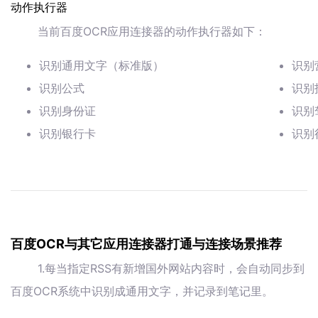
动作执行器
当前百度OCR应用连接器的动作执行器如下：
识别通用文字（标准版）
识别
识别公式
识别
识别身份证
识别
识别银行卡
识别
百度OCR与其它应用连接器打通与连接场景推荐
1.每当指定RSS有新增国外网站内容时，会自动同步到
百度OCR系统中识别成通用文字，并记录到笔记里。