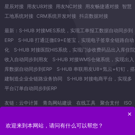
星辰对接
用友U8对接
用友NC对接
用友畅捷通对接
智慧
工地系统对接
CRM系统开发对接
抖店数据对接
最新：
S-HUB 对接MES系统，实现工单报工数据自动同步到
ERP
S-HUB 打通泛微E9+E签宝，实现电子签章全链路自动
化
S-HUB 对接医院HIS系统，实现门诊收费药品出入库住院
收入自动同步到用友
S-HUB 对接WMS仓储系统，实现出入
库数据自动同步到ERP
S-HUB 串联用友U8+氚云+钉钉，搭
建制造企业全链路业务协同
S-HUB 对接电商平台，实现多
平台订单自动同步到ERP
友链：
云中计算
青岛网站建设
在线工具
聚合支付
ISO
认证
武林网
会议预约系统
自学英语的方法
地表水监测
×
站
欢迎来到本网站，请问有什么可以帮您？