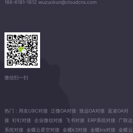
186-6181-1812
wuzuokun@cloudcns.com
微信扫一扫
热门：
用友U9C对接
泛微OA对接
致远OA对接
蓝凌OA对
接
钉钉对接
企业微信对接
飞书对接
ERP系统对接
广联达
系统对接
金蝶云星空对接
金蝶k3对接
金蝶kis对接
金蝶云