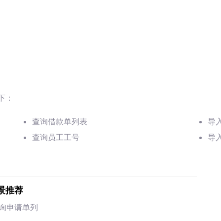
下：
查询借款单列表
导
查询员工工号
导
景推荐
询申请单列