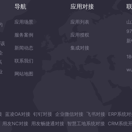
导航
应用对接
应用场景
应用列表
山
的
9
服务案例
应用授权
新
岛该
新闻动态
集成对接
企
18
联系我们
系
wu
业
网站地图
接
蓝凌OA对接
钉钉对接
企业微信对接
飞书对接
ERP系统对
用友NC对接
用友畅捷通对接
智慧工地系统对接
CRM系统