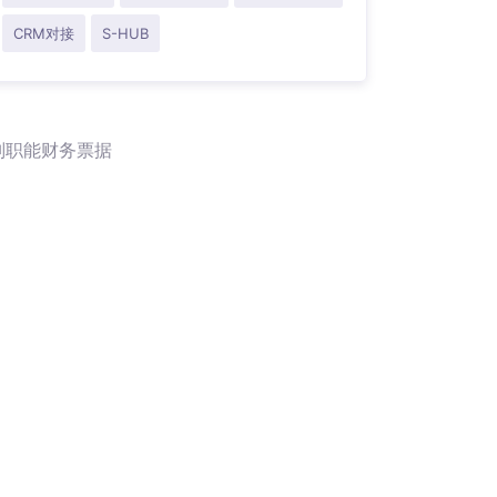
CRM对接
S-HUB
别职能财务票据