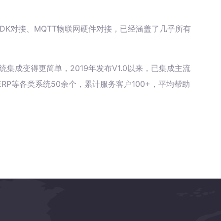
据库、SDK对接、MQTT物联网硬件对接，已经涵盖了几乎所有
统集成变得更简单，2019年发布V1.0以来，已集成主流
RP等各类系统50余个，累计服务客户100+，平均帮助