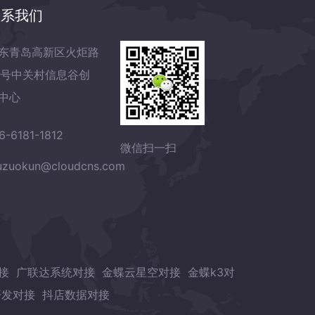
联系我们
东青岛高新区火炬路
7号中关村信息谷创
中心
6-6181-1812
微信扫一扫
zuokun@cloudcns.com
接
广联达系统对接
金蝶云星空对接
金蝶k3对
开发对接
抖店数据对接