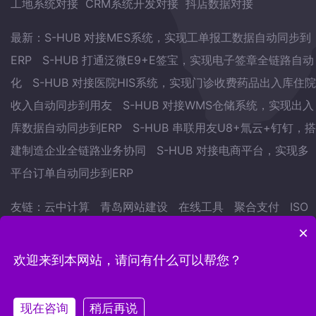
工地系统对接
CRM系统开发对接
抖店数据对接
最新：
S-HUB 对接MES系统，实现工单报工数据自动同步到
ERP
S-HUB 打通泛微E9+E签宝，实现电子签章全链路自动
化
S-HUB 对接医院HIS系统，实现门诊收费药品出入库住院
收入自动同步到用友
S-HUB 对接WMS仓储系统，实现出入
库数据自动同步到ERP
S-HUB 串联用友U8+氚云+钉钉，搭
建制造企业全链路业务协同
S-HUB 对接电商平台，实现多
平台订单自动同步到ERP
友链：
云中计算
青岛网站建设
在线工具
聚合支付
ISO
认证
武林网
会议预约系统
自学英语的方法
地表水监测
×
站
欢迎来到本网站，请问有什么可以帮您？
Copyright © 2022.青岛云中计算网络科技有限公司 版权
所有
鲁ICP备15007441号-12
现在咨询
稍后再说