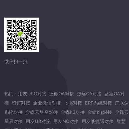
微信扫一扫
热门：
用友U9C对接
泛微OA对接
致远OA对接
蓝凌OA对
接
钉钉对接
企业微信对接
飞书对接
ERP系统对接
广联达
系统对接
金蝶云星空对接
金蝶k3对接
金蝶kis对接
金蝶云
星辰对接
用友U8对接
用友NC对接
用友畅捷通对接
智慧