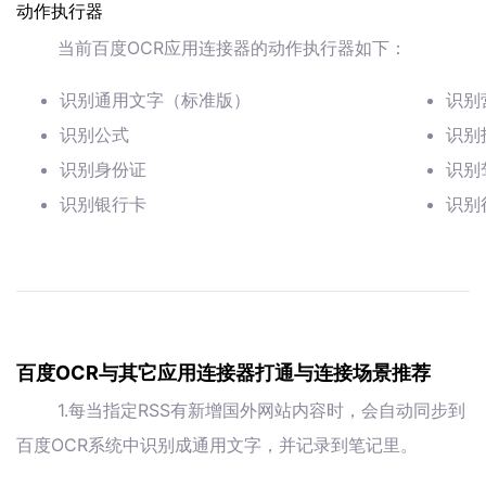
动作执行器
当前百度OCR应用连接器的动作执行器如下：
识别通用文字（标准版）
识别
识别公式
识别
识别身份证
识别
识别银行卡
识别
百度OCR与其它应用连接器打通与连接场景推荐
1.每当指定RSS有新增国外网站内容时，会自动同步到
百度OCR系统中识别成通用文字，并记录到笔记里。