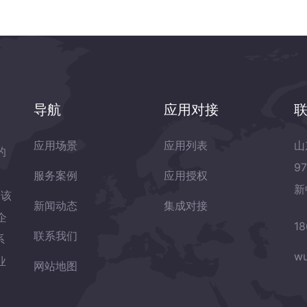
导航
应用对接
应用场景
应用列表
山
的
9
服务案例
应用授权
新
岛该
新闻动态
集成对接
企
18
联系我们
系
wu
业
网站地图