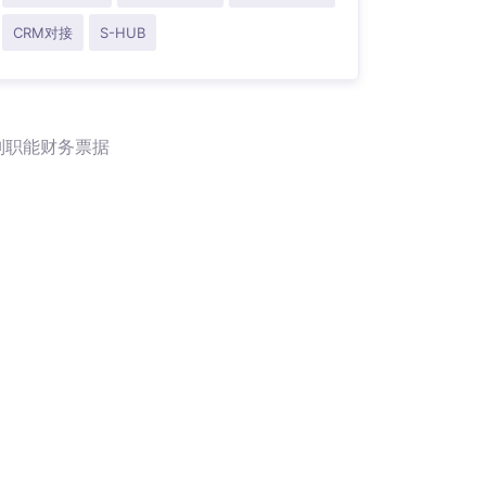
CRM对接
S-HUB
别职能财务票据