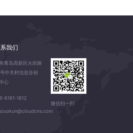
联系我们
东青岛高新区火炬路
7号中关村信息谷创
中心
6-6181-1812
微信扫一扫
zuokun@cloudcns.com