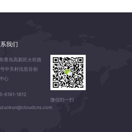
联系我们
东青岛高新区火炬路
7号中关村信息谷创
中心
6-6181-1812
微信扫一扫
zuokun@cloudcns.com