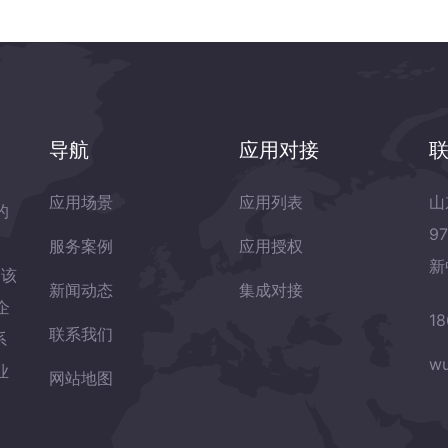
导航
应用对接
应用场景
应用列表
山
的
9
服务案例
应用授权
新
岛该
新闻动态
集成对接
企
18
联系我们
系
wu
业
网站地图