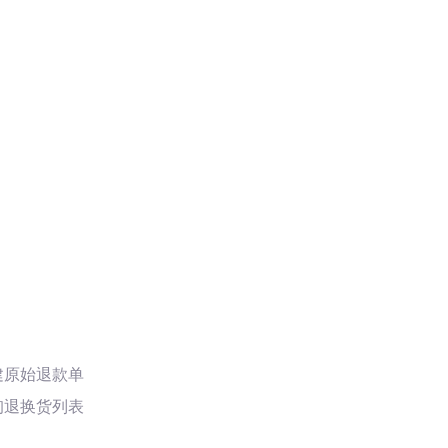
建原始退款单
询退换货列表