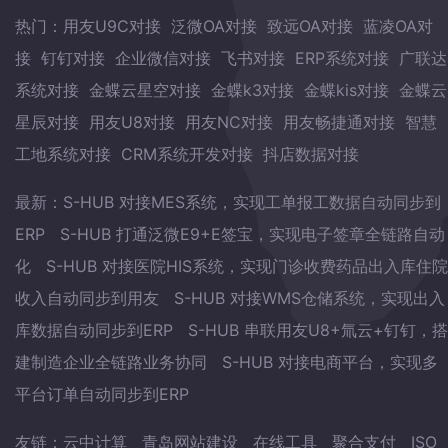
热门：
用友U9C对接
泛微OA对接
致远OA对接
蓝凌OA对
接
钉钉对接
企业微信对接
飞书对接
ERP系统对接
广联达
系统对接
金蝶云星空对接
金蝶k3对接
金蝶kis对接
金蝶云
星辰对接
用友U8对接
用友NC对接
用友畅捷通对接
智慧
工地系统对接
CRM系统开发对接
抖店数据对接
最新：
S-HUB 对接MES系统，实现工单报工数据自动同步到
ERP
S-HUB 打通泛微E9+E签宝，实现电子签章全链路自动
化
S-HUB 对接医院HIS系统，实现门诊收费药品出入库住院
收入自动同步到用友
S-HUB 对接WMS仓储系统，实现出入
库数据自动同步到ERP
S-HUB 串联用友U8+氚云+钉钉，搭
建制造企业全链路业务协同
S-HUB 对接电商平台，实现多
平台订单自动同步到ERP
友链：
云中计算
青岛网站建设
在线工具
聚合支付
ISO