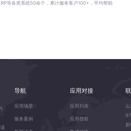
RP等各类系统50余个，累计服务客户100+，平均帮助
导航
应用对接
应用场景
应用列表
山
的
9
服务案例
应用授权
新
岛该