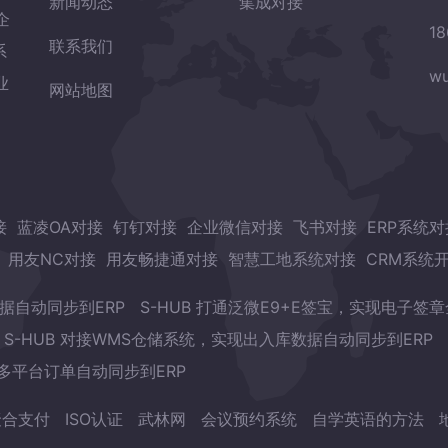
新闻动态
集成对接
企
18
联系我们
系
wu
业
网站地图
接
蓝凌OA对接
钉钉对接
企业微信对接
飞书对接
ERP系统对
用友NC对接
用友畅捷通对接
智慧工地系统对接
CRM系统
数据自动同步到ERP
S-HUB 打通泛微E9+E签宝，实现电子签
S-HUB 对接WMS仓储系统，实现出入库数据自动同步到ERP
现多平台订单自动同步到ERP
聚合支付
ISO认证
武林网
会议预约系统
自学英语的方法