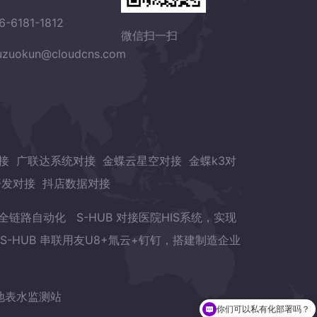
6-6181-1812
微信扫一扫
zuokun@cloudcns.com
接
广联达系统对接
金蝶云星空对接
金蝶k3对
开发对接
抖店数据对接
章全链路自动化
S-HUB 对接医院HIS系统，实现
S-HUB 串联用友U8+氚云+钉钉，搭建制造企业
地表水监测站
你们可以私有化部署吗？