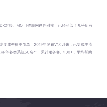
据库、SDK对接、MQTT物联网硬件对接，已经涵盖了几乎所有
统集成变得更简单，2019年发布V1.0以来，已集成主流
RP等各类系统50余个，累计服务客户100+，平均帮助