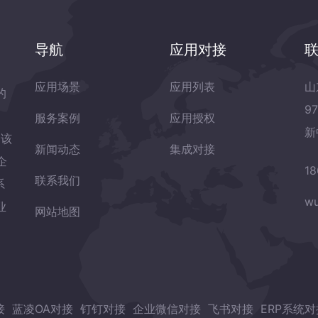
导航
应用对接
应用场景
应用列表
山
的
9
服务案例
应用授权
新
岛该
新闻动态
集成对接
企
18
联系我们
系
wu
业
网站地图
接
蓝凌OA对接
钉钉对接
企业微信对接
飞书对接
ERP系统对