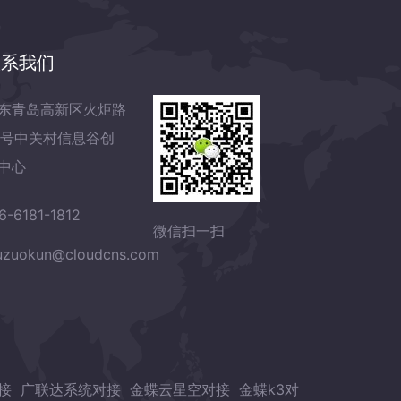
联系我们
东青岛高新区火炬路
7号中关村信息谷创
中心
6-6181-1812
微信扫一扫
zuokun@cloudcns.com
接
广联达系统对接
金蝶云星空对接
金蝶k3对