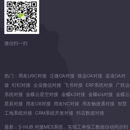
微信扫一扫
热门：
用友U9C对接
泛微OA对接
致远OA对接
蓝凌OA对
接
钉钉对接
企业微信对接
飞书对接
ERP系统对接
广联达
系统对接
金蝶云星空对接
金蝶k3对接
金蝶kis对接
金蝶云
星辰对接
用友U8对接
用友NC对接
用友畅捷通对接
智慧
工地系统对接
CRM系统开发对接
抖店数据对接
最新：
S-HUB 对接MES系统，实现工单报工数据自动同步到