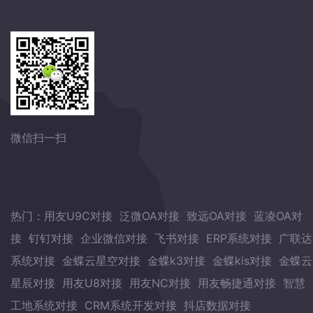
微信扫一扫
热门：
用友U9C对接
泛微OA对接
致远OA对接
蓝凌OA对
接
钉钉对接
企业微信对接
飞书对接
ERP系统对接
广联达
系统对接
金蝶云星空对接
金蝶k3对接
金蝶kis对接
金蝶云
星辰对接
用友U8对接
用友NC对接
用友畅捷通对接
智慧
工地系统对接
CRM系统开发对接
抖店数据对接