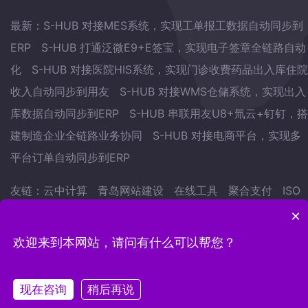
最新：
S-HUB 对接MES系统，实现工单报工数据自动同步到
ERP
S-HUB 打通泛微E9+E签宝，实现电子签章全链路自动
化
S-HUB 对接医院HIS系统，实现门诊收费药品出入库住院
收入自动同步到用友
S-HUB 对接WMS仓储系统，实现出入
库数据自动同步到ERP
S-HUB 串联用友U8+氚云+钉钉，搭
建制造企业全链路业务协同
S-HUB 对接电商平台，实现多
平台订单自动同步到ERP
友链：
云中计算
青岛网站建设
在线工具
聚合支付
ISO
认证
武林网
会议预约系统
自学英语的方法
地表水监测
×
站
欢迎来到本网站，请问有什么可以帮您？
Copyright © 2022.青岛云中计算网络科技有限公司 版权
所有
鲁ICP备15007441号-12
现在咨询
稍后再说