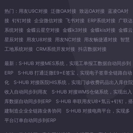
热门：
用友U9C对接
泛微OA对接
致远OA对接
蓝凌OA对
接
钉钉对接
企业微信对接
飞书对接
ERP系统对接
广联达
系统对接
金蝶云星空对接
金蝶k3对接
金蝶kis对接
金蝶云
星辰对接
用友U8对接
用友NC对接
用友畅捷通对接
智慧
工地系统对接
CRM系统开发对接
抖店数据对接
最新：
S-HUB 对接MES系统，实现工单报工数据自动同步到
ERP
S-HUB 打通泛微E9+E签宝，实现电子签章全链路自动
化
S-HUB 对接医院HIS系统，实现门诊收费药品出入库住院
收入自动同步到用友
S-HUB 对接WMS仓储系统，实现出入
库数据自动同步到ERP
S-HUB 串联用友U8+氚云+钉钉，搭
建制造企业全链路业务协同
S-HUB 对接电商平台，实现多
平台订单自动同步到ERP