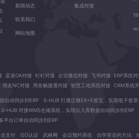
岛该
新闻动态
集成对接
企
18
联系我们
系
wu
业
网站地图
接
蓝凌OA对接
钉钉对接
企业微信对接
飞书对接
ERP系统对
用友NC对接
用友畅捷通对接
智慧工地系统对接
CRM系统
数据自动同步到ERP
S-HUB 打通泛微E9+E签宝，实现电子签
S-HUB 对接WMS仓储系统，实现出入库数据自动同步到ERP
现多平台订单自动同步到ERP
聚合支付
ISO认证
武林网
会议预约系统
自学英语的方法