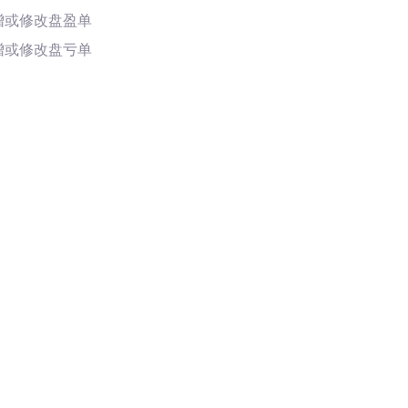
增或修改盘盈单
增或修改盘亏单