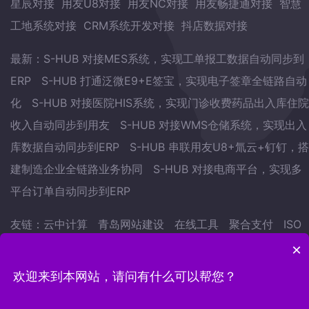
星辰对接
用友U8对接
用友NC对接
用友畅捷通对接
智慧
工地系统对接
CRM系统开发对接
抖店数据对接
最新：
S-HUB 对接MES系统，实现工单报工数据自动同步到
ERP
S-HUB 打通泛微E9+E签宝，实现电子签章全链路自动
化
S-HUB 对接医院HIS系统，实现门诊收费药品出入库住院
收入自动同步到用友
S-HUB 对接WMS仓储系统，实现出入
库数据自动同步到ERP
S-HUB 串联用友U8+氚云+钉钉，搭
建制造企业全链路业务协同
S-HUB 对接电商平台，实现多
平台订单自动同步到ERP
友链：
云中计算
青岛网站建设
在线工具
聚合支付
ISO
认证
武林网
会议预约系统
自学英语的方法
地表水监测
×
站
欢迎来到本网站，请问有什么可以帮您？
Copyright © 2022.青岛云中计算网络科技有限公司 版权