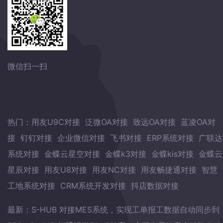
微信扫一扫
热门：
用友U9C对接
泛微OA对接
致远OA对接
蓝凌OA对
接
钉钉对接
企业微信对接
飞书对接
ERP系统对接
广联达
系统对接
金蝶云星空对接
金蝶k3对接
金蝶kis对接
金蝶云
星辰对接
用友U8对接
用友NC对接
用友畅捷通对接
智慧
工地系统对接
CRM系统开发对接
抖店数据对接
最新：
S-HUB 对接MES系统，实现工单报工数据自动同步到