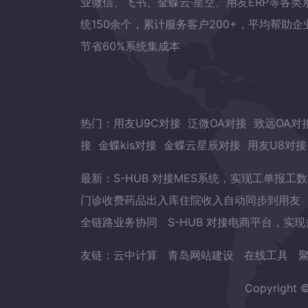
业微信、飞书、金蝶云·星空、用友ERP等各类
统150余个，累计服务客户200+，平均帮助企
节省60%系统集成本
热门：
用友U9C对接
泛微OA对接
致远OA对
接
金蝶kis对接
金蝶云星辰对接
用友U8对接
最新：
S-HUB 对接MES系统，实现工单报工
门诊收费药品出入库住院收入自动同步到用友
全链路业务协同
S-HUB 对接电商平台，实
友链：
云中计算
青岛网站建设
在线工具
Copyrig