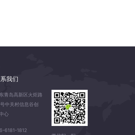
联系我们
东青岛高新区火炬路
7号中关村信息谷创
中心
6-6181-1812