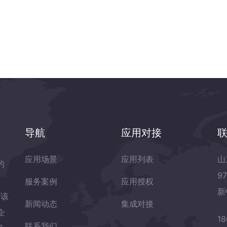
导航
应用对接
应用场景
应用列表
山
的
9
服务案例
应用授权
新
岛该
新闻动态
集成对接
企
18
联系我们