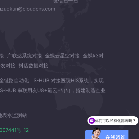
微信扫一扫
zuokun@cloudcns.com
接
广联达系统对接
金蝶云星空对接
金蝶k3对
开发对接
抖店数据对接
章全链路自动化
S-HUB 对接医院HIS系统，实现
S-HUB 串联用友U8+氚云+钉钉，搭建制造企业
地表水监测站
你们可以私有化部署吗？
007441号-12