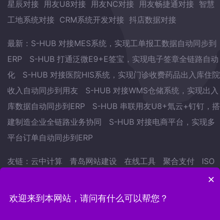
星辰对接
用友U8对接
用友NC对接
用友畅捷通对接
智慧
工地系统对接
CRM系统开发对接
抖店数据对接
最新：
S-HUB 对接MES系统，实现工单报工数据自动同步到
ERP
S-HUB 打通泛微E9+E签宝，实现电子签章全链路自动
化
S-HUB 对接医院HIS系统，实现门诊收费药品出入库住院
收入自动同步到用友
S-HUB 对接WMS仓储系统，实现出入
库数据自动同步到ERP
S-HUB 串联用友U8+氚云+钉钉，搭
建制造企业全链路业务协同
S-HUB 对接电商平台，实现多
平台订单自动同步到ERP
友链：
云中计算
青岛网站建设
在线工具
聚合支付
ISO
认证
武林网
会议预约系统
自学英语的方法
地表水监测
×
站
欢迎来到本网站，请问有什么可以帮您？
Copyright © 2022.青岛云中计算网络科技有限公司 版权