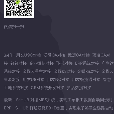
微信扫一扫
热门：
用友U9C对接
泛微OA对接
致远OA对接
蓝凌OA对
接
钉钉对接
企业微信对接
飞书对接
ERP系统对接
广联达
系统对接
金蝶云星空对接
金蝶k3对接
金蝶kis对接
金蝶云
星辰对接
用友U8对接
用友NC对接
用友畅捷通对接
智慧
工地系统对接
CRM系统开发对接
抖店数据对接
最新：
S-HUB 对接MES系统，实现工单报工数据自动同步到
ERP
S-HUB 打通泛微E9+E签宝，实现电子签章全链路自动