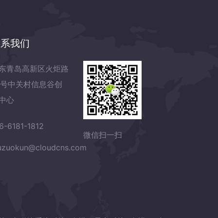
联系我们
东青岛高新区火炬路
7号中关村信息谷创
中心
6-6181-1812
微信扫一扫
zuokun@cloudcns.com