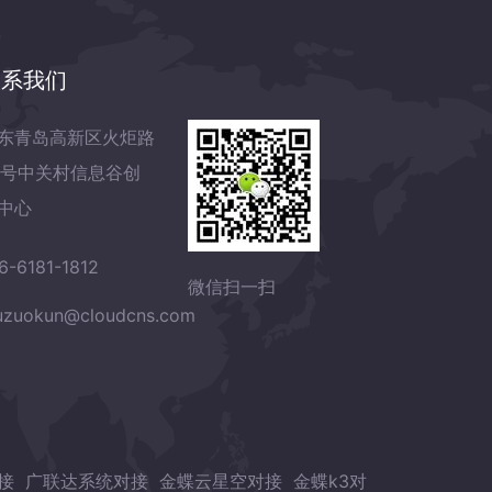
联系我们
东青岛高新区火炬路
7号中关村信息谷创
中心
6-6181-1812
微信扫一扫
zuokun@cloudcns.com
接
广联达系统对接
金蝶云星空对接
金蝶k3对