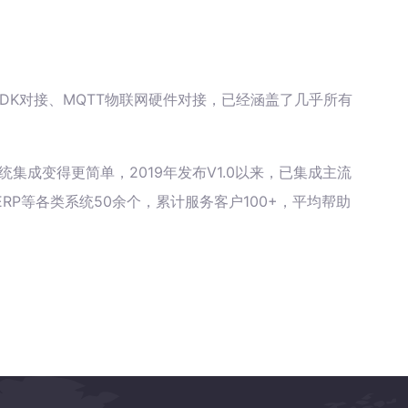
据库、SDK对接、MQTT物联网硬件对接，已经涵盖了几乎所有
统集成变得更简单，2019年发布V1.0以来，已集成主流
RP等各类系统50余个，累计服务客户100+，平均帮助