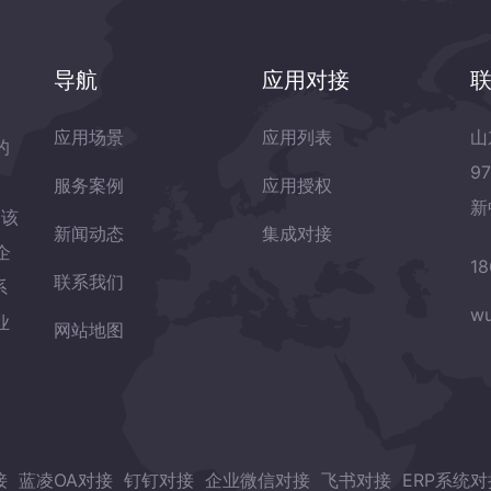
导航
应用对接
应用场景
应用列表
山
的
9
服务案例
应用授权
新
岛该
新闻动态
集成对接
企
18
联系我们
系
wu
业
网站地图
接
蓝凌OA对接
钉钉对接
企业微信对接
飞书对接
ERP系统对