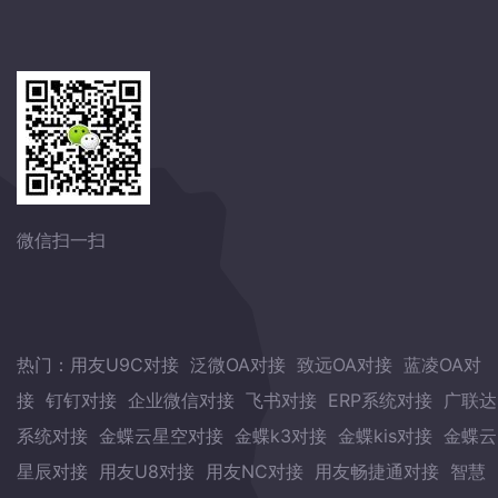
微信扫一扫
热门：
用友U9C对接
泛微OA对接
致远OA对接
蓝凌OA对
接
钉钉对接
企业微信对接
飞书对接
ERP系统对接
广联达
系统对接
金蝶云星空对接
金蝶k3对接
金蝶kis对接
金蝶云
星辰对接
用友U8对接
用友NC对接
用友畅捷通对接
智慧