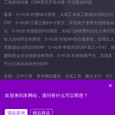
工地系统对接
CRM系统开发对接
抖店数据对接
最新：
S-HUB 对接MES系统，实现工单报工数据自动同步到
ERP
S-HUB 打通泛微E9+E签宝，实现电子签章全链路自动
化
S-HUB 对接医院HIS系统，实现门诊收费药品出入库住院
收入自动同步到用友
S-HUB 对接WMS仓储系统，实现出入
库数据自动同步到ERP
S-HUB 串联用友U8+氚云+钉钉，搭
建制造企业全链路业务协同
S-HUB 对接电商平台，实现多
平台订单自动同步到ERP
友链：
云中计算
青岛网站建设
在线工具
聚合支付
ISO
认证
武林网
会议预约系统
自学英语的方法
地表水监测
×
站
欢迎来到本网站，请问有什么可以帮您？
Copyright © 2022.青岛云中计算网络科技有限公司 版权
所有
鲁ICP备15007441号-12
现在咨询
稍后再说