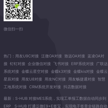
微信扫一扫
热门：
用友U9C对接
泛微OA对接
致远OA对接
蓝凌OA对
接
钉钉对接
企业微信对接
飞书对接
ERP系统对接
广联达
系统对接
金蝶云星空对接
金蝶k3对接
金蝶kis对接
金蝶云
星辰对接
用友U8对接
用友NC对接
用友畅捷通对接
智慧
工地系统对接
CRM系统开发对接
抖店数据对接
最新：
S-HUB 对接MES系统，实现工单报工数据自动同步到
ERP
S-HUB 打通泛微E9+E签宝，实现电子签章全链路自动