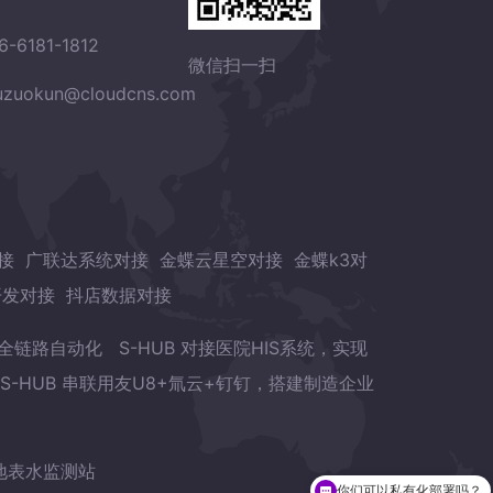
6-6181-1812
微信扫一扫
zuokun@cloudcns.com
接
广联达系统对接
金蝶云星空对接
金蝶k3对
开发对接
抖店数据对接
章全链路自动化
S-HUB 对接医院HIS系统，实现
S-HUB 串联用友U8+氚云+钉钉，搭建制造企业
地表水监测站
你们可以私有化部署吗？