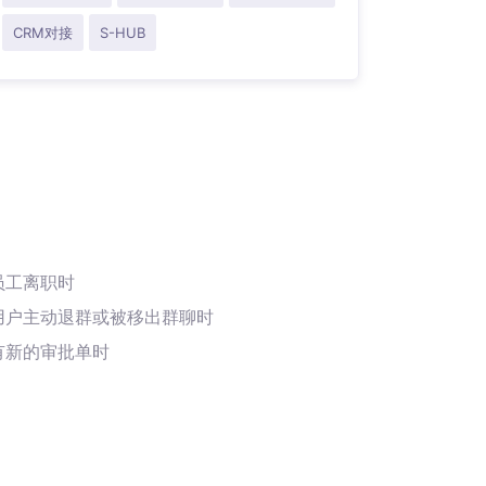
CRM对接
S-HUB
员工离职时
用户主动退群或被移出群聊时
有新的审批单时