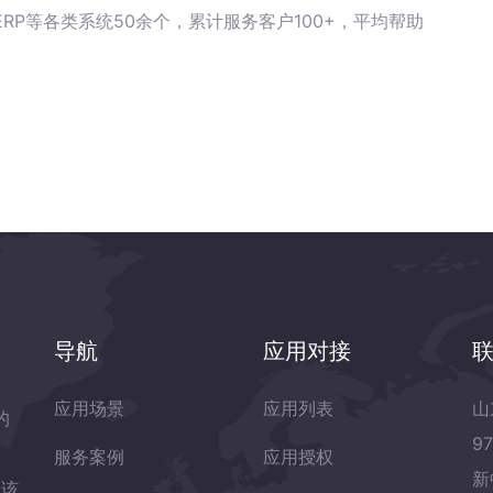
RP等各类系统50余个，累计服务客户100+，平均帮助
导航
应用对接
应用场景
应用列表
山
的
9
服务案例
应用授权
新
岛该