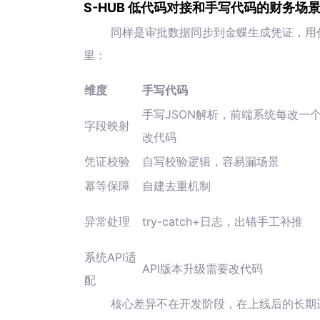
S-HUB 低代码对接和手写代码的财务场
同样是审批数据同步到金蝶生成凭证，用
里：
维度
手写代码
手写JSON解析，前端系统每改一
字段映射
改代码
凭证校验
自写校验逻辑，容易漏场景
幂等保障
自建去重机制
异常处理
try-catch+日志，出错手工补推
系统API适
API版本升级需要改代码
配
核心差异不在开发阶段，在上线后的长期运