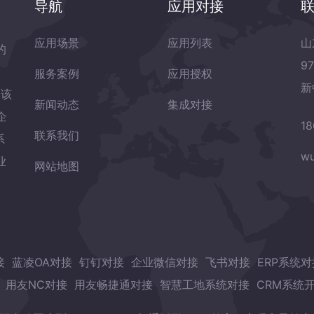
导航
应用对接
应用场景
应用列表
山
的
9
服务案例
应用授权
新
岛该
新闻动态
集成对接
企
18
联系我们
系
wu
业
网站地图
接
蓝凌OA对接
钉钉对接
企业微信对接
飞书对接
ERP系统对
用友NC对接
用友畅捷通对接
智慧工地系统对接
CRM系统