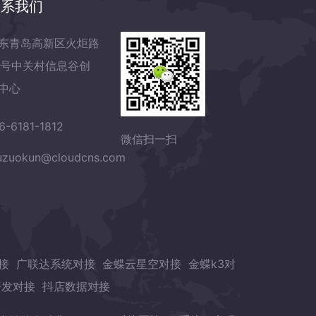
联系我们
东青岛高新区火炬路
7号中关村信息谷创
中心
6-6181-1812
微信扫一扫
zuokun@cloudcns.com
接
广联达系统对接
金蝶云星空对接
金蝶k3对
开发对接
抖店数据对接