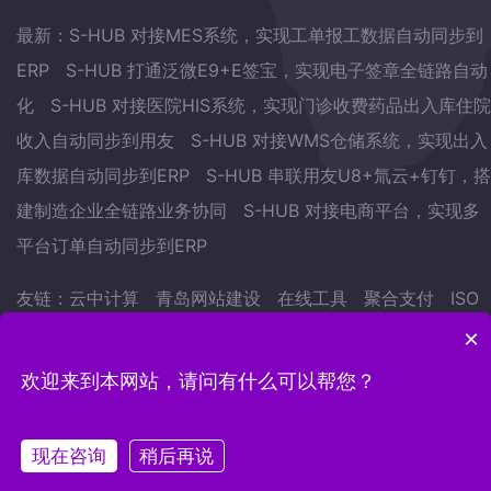
最新：
S-HUB 对接MES系统，实现工单报工数据自动同步到
ERP
S-HUB 打通泛微E9+E签宝，实现电子签章全链路自动
化
S-HUB 对接医院HIS系统，实现门诊收费药品出入库住院
收入自动同步到用友
S-HUB 对接WMS仓储系统，实现出入
库数据自动同步到ERP
S-HUB 串联用友U8+氚云+钉钉，搭
建制造企业全链路业务协同
S-HUB 对接电商平台，实现多
平台订单自动同步到ERP
友链：
云中计算
青岛网站建设
在线工具
聚合支付
ISO
认证
武林网
会议预约系统
自学英语的方法
地表水监测
×
站
欢迎来到本网站，请问有什么可以帮您？
Copyright © 2022.青岛云中计算网络科技有限公司 版权
所有
鲁ICP备15007441号-12
现在咨询
稍后再说