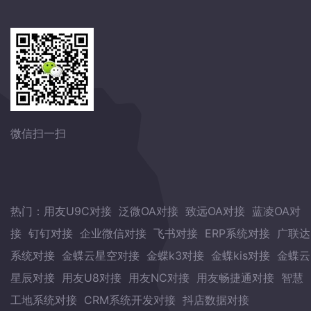
微信扫一扫
热门：
用友U9C对接
泛微OA对接
致远OA对接
蓝凌OA对
接
钉钉对接
企业微信对接
飞书对接
ERP系统对接
广联达
系统对接
金蝶云星空对接
金蝶k3对接
金蝶kis对接
金蝶云
星辰对接
用友U8对接
用友NC对接
用友畅捷通对接
智慧
工地系统对接
CRM系统开发对接
抖店数据对接