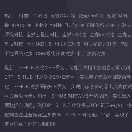
热门：
用友U9C对接
泛微OA对接
致远OA对接
蓝凌OA对
接
钉钉对接
企业微信对接
飞书对接
ERP系统对接
广联达
系统对接
金蝶云星空对接
金蝶k3对接
金蝶kis对接
金蝶云
星辰对接
用友U8对接
用友NC对接
用友畅捷通对接
智慧
工地系统对接
CRM系统开发对接
抖店数据对接
最新：
S-HUB 对接MES系统，实现工单报工数据自动同步到
ERP
S-HUB 打通泛微E9+E签宝，实现电子签章全链路自动
化
S-HUB 对接医院HIS系统，实现门诊收费药品出入库住院
收入自动同步到用友
S-HUB 对接WMS仓储系统，实现出入
库数据自动同步到ERP
S-HUB 串联用友U8+氚云+钉钉，搭
建制造企业全链路业务协同
S-HUB 对接电商平台，实现多
平台订单自动同步到ERP