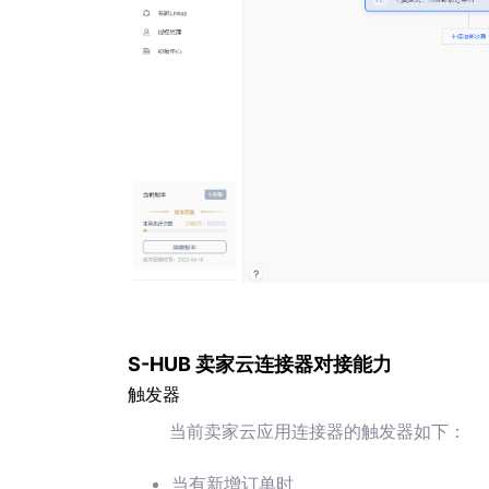
S-HUB 卖家云连接器对接能力
触发器
当前卖家云应用连接器的触发器如下：
当有新增订单时