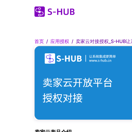
首页
应用授权
卖家云对接授权_S-HUB