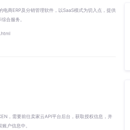
电商ERP及分销管理软件，以SaaS模式为切入点，提供
等综合服务。
.html
KEN，需要前往卖家云API平台后台，获取授权信息，并
权账户信息中。