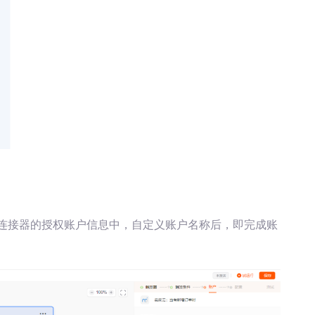
连接器的授权账户信息中，自定义账户名称后，即完成账