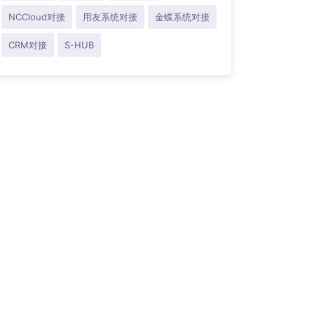
NCCloud对接
用友系统对接
金蝶系统对接
CRM对接
S-HUB