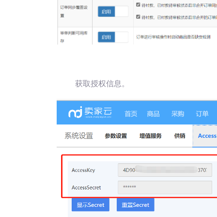
获取授权信息。