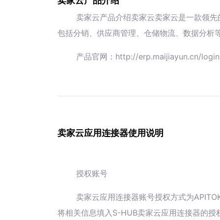
卖家云产品介绍
卖家云产品介绍卖家云卖家云是一款领先的
包括分销、供应商管理、仓储物流、数据分析
产品官网：http://erp.maijiayun.cn/login
卖家云应用连接器使用说明
授权账号
卖家云应用连接器账号授权方式为APITO
将相关信息填入S-HUB卖家云应用连接器的授