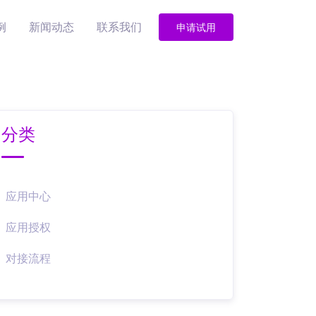
例
新闻动态
联系我们
申请试用
分类
应用中心
应用授权
对接流程