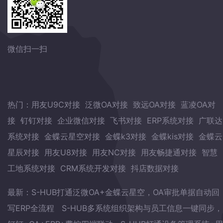
微信扫一扫
热门：
用友U9C对接
泛微OA对接
致远OA对接
蓝凌OA对
接
钉钉对接
企业微信对接
飞书对接
ERP系统对接
广联达
系统对接
金蝶云星空对接
金蝶k3对接
金蝶kis对接
金蝶云
星辰对接
用友U8对接
用友NC对接
用友畅捷通对接
智慧
工地系统对接
CRM系统开发对接
抖店数据对接
最新：
S-HUB打通泛微OA+金蝶云星空，OA审批单据自动回
写ERP全流程
S-HUB多系统组织架构与员工信息一键同步，