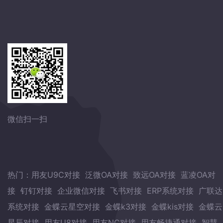
微信扫一扫
热门：
用友U9C对接
泛微OA对接
致远OA对接
蓝凌OA对
接
钉钉对接
企业微信对接
飞书对接
ERP系统对接
广联达
系统对接
金蝶云星空对接
金蝶k3对接
金蝶kis对接
金蝶云
星辰对接
用友U8对接
用友NC对接
用友畅捷通对接
智慧