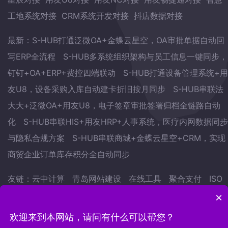
工地系统对接
CRM系统开发对接
抖店数据对接
最新：
S-HUB打通泛微OA+金蝶云星空，OA审批单据自动回
写ERP全流程
S-HUB多系统组织架构与员工信息一键同步，
钉钉+OA+ERP+费控四端联动
S-HUB打通设备管理系统+用
友U8，设备采购入库自动建卡折旧按月同步
S-HUB串联法
大大+泛微OA+用友U8，电子签章审批签署归档全链路自动
化
S-HUB串联HIS+用友HRP+人事系统，医疗内网数据同步
与隐私合规方案
S-HUB串联商城+金蝶云星空+CRM，实现
商贸企业订单库存积分全自动同步
友链：
云中计算
青岛网站建设
在线工具
聚合支付
ISO
认证
武林网
会议预约系统
自学英语的方法
地表水监测
×
站
欢迎来到本网站，请问有什么可以帮您？